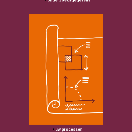
 onderzoeksgegevens

 uw processen