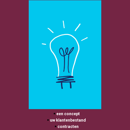
 een concept
 uw klantenbestand
 contracten
