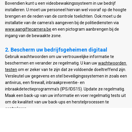
Bovendien kunt u een videobewakingssysteem in uw bedrijf 
installeren. U moet uw personeel hiervan wel vooraf op de hoogte 
brengen en de reden van de controle toelichten. Ook moet u de 
installatie van de camera's aangeven bij de politiediensten via 
www.aangiftecamera.be
 en een pictogram aanbrengen bij de 
ingang van de bewaakte zone. 
Gebruik wachtwoorden om uw vertrouwelijke informatie te 
beschermen en verander ze regelmatig. U kan uw 
wachtwoorden 
testen
 om er zeker van te zijn dat ze voldoende doeltreffend zijn. 

Versleutel uw gegevens en stel beveiligingssystemen in zoals een 
antivirus, een firewall, inbraakpreventie- en 
inbraakdetectieprogramma's (IPS/IDS15). Update ze regelmatig. 

Maak een back-up van uw informatie en voer regelmatig tests uit 
om de kwaliteit van uw back-ups en herstelprocessen te 
controleren. 

Als uw vaardigheden op dat vlak niet optimaal zijn, overweeg dan 
om specialisten in te schakelen en een goed beveiligingsniveau te 
eisen.